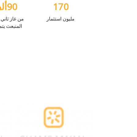
170
90
أل
مليون استثمار
من غاز ثاني 
المنبعث يتم